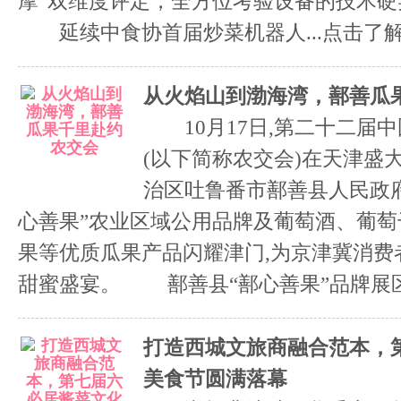
摩”双维度评定，全方位考验设备的技术
延续中食协首届炒菜机器人...
点击了
从火焰山到渤海湾，鄯善瓜
10月17日,第二十二届
(以下简称农交会)在天津盛
治区吐鲁番市鄯善县人民政府
心善果”农业区域公用品牌及葡萄酒、葡
果等优质瓜果产品闪耀津门,为京津冀消费
甜蜜盛宴。 鄯善县“鄯心善果”品牌展区 .
打造西城文旅商融合范本，
美食节圆满落幕