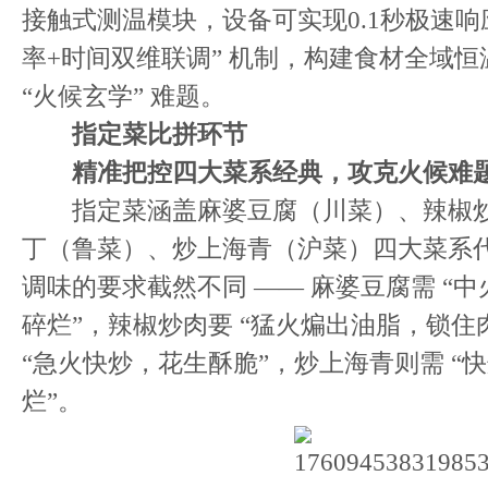
接触式测温模块，设备可实现0.1秒极速响
率+时间双维联调” 机制，构建食材全域
“火候玄学” 难题。
指定菜
比拼环节
精准把控四大菜系经典，攻克火候难
指定菜涵盖麻婆豆腐（川菜）、辣椒炒
丁（鲁菜）、炒上海青（沪菜）四大菜系
调味的要求截然不同 —— 麻婆豆腐需 “
碎烂”，辣椒炒肉要 “猛火煸出油脂，锁住
“急火快炒，花生酥脆”，炒上海青则需 “
烂”。