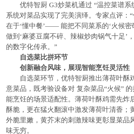
优特智厨 G3炒菜机通过 “温控菜谱系统
系统对菜品实现了完美演绎。专家点评：
在于‘懂中餐’—— 能把不同菜系的‘火候
做到‘麻婆豆腐不碎、辣椒炒肉锅气十足’
的数字化传承。”
自选菜
比拼环节
创新融合风味，展现智能烹饪灵活性
自选菜环节，优特智厨推出薄荷叶酥鸡
意菜品，既考验设备对 复杂菜品“火候” 
能烹饪的场景适配性。薄荷叶酥鸡需先炸
酥脆，更在猛火翻滚中激发薄荷叶清香；
外脆里嫩，黄芥末的刺激辣味更彰显菜品
味无穷。