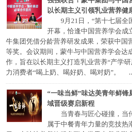
强强联合！蒙牛集团与中国
以长期主义引领乳业营养健
9月21日，“第十七届全
开幕，恰逢中国营养学会成
牛集团凭借分龄营养研发成果，荣获中国
等奖。会议期间，蒙牛与中国营养学会达
作，旨在以长期主义打造乳业营养“产学研
力消费者“喝上奶、喝好奶、喝对奶”。 ..
“一味当鲜”味达美青年鲜锋
域晋级赛启新程
当青春与匠心碰撞，当传
属于中餐青年力量的竞技热