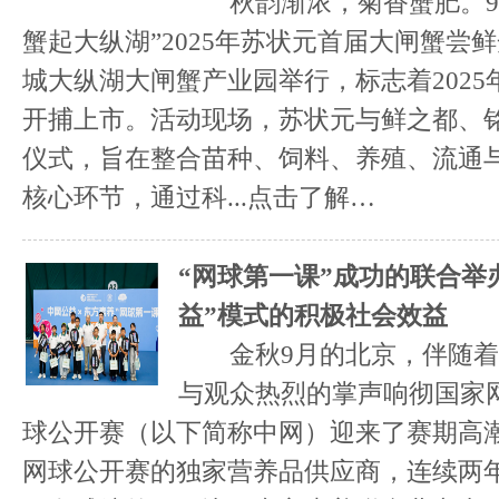
秋韵渐浓，菊香蟹肥。9月
蟹起大纵湖”2025年苏状元首届大闸蟹尝
城大纵湖大闸蟹产业园举行，标志着202
开捕上市。活动现场，苏状元与鲜之都、
仪式，旨在整合苗种、饲料、养殖、流通
核心环节，通过科...
点击了解…
“网球第一课”成功的联合举
益”模式的积极社会效益
金秋9月的北京，伴随着
与观众热烈的掌声响彻国家网
球公开赛（以下简称中网）迎来了赛期高
网球公开赛的独家营养品供应商，连续两