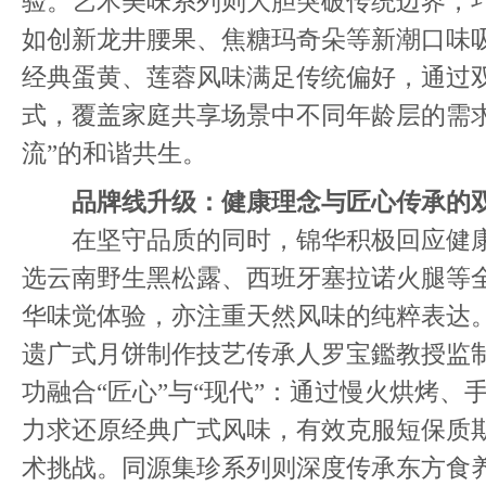
验。艺术美味系列则大胆突破传统边界，
如创新龙井腰果、焦糖玛奇朵等新潮口味
经典蛋黄、莲蓉风味满足传统偏好，通过
式，覆盖家庭共享场景中不同年龄层的需求
流”的和谐共生。
品牌线升级：健康理念与匠心传承的
在坚守品质的同时，锦华积极回应健康
选云南野生黑松露、西班牙塞拉诺火腿等
华味觉体验，亦注重天然风味的纯粹表达
遗广式月饼制作技艺传承人罗宝鑑教授监
功融合“匠心”与“现代”：通过慢火烘烤、
力求还原经典广式风味，有效克服短保质
术挑战。同源集珍系列则深度传承东方食