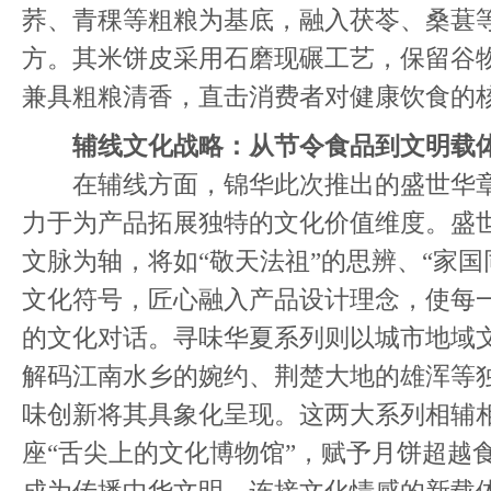
荞、青稞等粗粮为基底，融入茯苓、桑葚
方。其米饼皮采用石磨现碾工艺，保留谷
兼具粗粮清香，直击消费者对健康饮食的
辅线文化战略：从节令食品到文明载
在辅线方面，锦华此次推出的盛世华章
力于为产品拓展独特的文化价值维度。盛
文脉为轴，将如“敬天法祖”的思辨、“家国
文化符号，匠心融入产品设计理念，使每
的文化对话。寻味华夏系列则以城市地域
解码江南水乡的婉约、荆楚大地的雄浑等
味创新将其具象化呈现。这两大系列相辅
座“舌尖上的文化博物馆”，赋予月饼超越